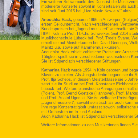
Ein weiterer Schwerpunkt des Duos ist die Musikvermi
moderierte Konzerte sowohl in Konzertsälen als auch 
sind seit Juni 2015 bei „Live Music Now e.V.“ aktiv.
Anouchka Hack,
geboren 1996 in Antwerpen (Belgien) 
ersten Cellounterricht. Nach verschiedenen Wettbewer
Bundespreisen bei „Jugend musiziert“ wechselte sie 2
HfMT Köln zu Prof. H.-Chr. Schweiker. Seit 2014 studi
Musikhochschule Lübeck bei Prof. Troels Svane. Wei
erhielt sie auf Meisterkursen bei David Geringas, Wol
Maintz u.a. sowie auf Kammermusikkursen.
Anouchka Hack erhielt zahlreiche Preise und Auszeic
Tätigkeit spielt sie in verschiedenen wechselnden 
Sie ist Stipendiatin verschiedener Stiftungen.
Katharina Hack
wurde 1994 in Köln geboren und bega
Klavier zu spielen. Als Jungstudentin begann sie ihr 
Prof. llja Scheps, in dessen Meisterklasse sie 5 Jahre
setzt sie ihr Studium bei Prof. Konstanze Eickhorst 
Lübeck fort. Weitere pianistische Anregungen erhielt s
(Polen), Prof. Bernd Goetzke (Hannover), Prof. Marku
und Prof. Anatol Ugorski. Sie ist vielfache Preisträg
„Jugend musiziert“, sowohl solistisch als auch kamme
Ihre rege Konzerttätigkeit umfasst sowohl solistische 
mit Orchestern im In- und Ausland.
Auch Katharina Hack ist Stipendiatin verschiedener St
Weitere Informationen zu den Musikerinnen finden Sie