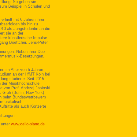
ttlung. So geben sie
zum Beispiel in Schulen und
erhielt mit 6 Jahren ihren
bserfolgen bis hin zu
010 als Jungstudentin an die
ert sie an der
tere künstlerische Impulse
fgang Boettcher, Jens-Peter
hnungen. Neben ihrer Duo-
Kammermusik-Besetzungen.
nn im Alter von 5 Jahren
Studium an der HfMT Köln bei
 lang studierte. Seit 2015
an der Musikhochschule
ie von Prof. Andrzej Jasinski
s Groh (Berlin, New York)
erin beim Bundeswettbewerb
rmusikalisch.
Auftritte als auch Konzerte
iftungen.
 unter
www.cello-piano.de